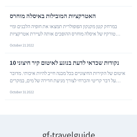
האטרקציות המובילות באיסלה מוחרס
במרחק קטן מקנקון הפופולרית תמצאו את חופיה הלבנים ומיי
טורקיז של איסלה מוחרס ההופכים אותה לעיירת אטרקציות
…
מובילה, בה אתם חייבים לבקר.
October 21 2022
10 נקודות שכדאי לדעת בנוגע לאיטום קיר חיצוני
איטום של הקירות החיצוניים בכל מבנה חייב להיות איכותי. מדובר
על דבר קריטי והכרחי לצורך מניעת חדירה של מים, במקרים
…
הקלים יותר ובמקרים החמורים יותר לגרימת ...
October 31 2022
gf-travelguide