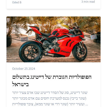
3 min read
Oded B
October 25 2024
הפופולריות הגוברת של דייטינג בתשלום
בישראל
שוגר דייטינג, סוג של הסדר דייטינג שבו אדם צעיר יותר
(שוגר בייבי) נכנס למערכת יחסים עם אדם מבוגר יותר
ועשיר יותר (שוגר דדי או שוגר ממא), צובר פופולריות ...