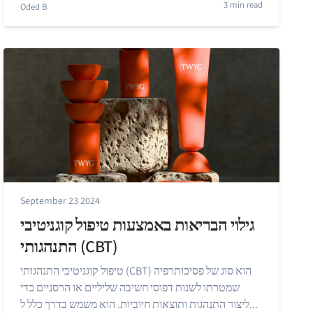
3 min read
Oded B
September 23 2024
גילוי הבריאות באמצעות טיפול קוגניטיבי
התנהגותי (CBT)
טיפול קוגניטיבי התנהגותי (CBT) הוא סוג של פסיכותרפיה
שמטרתו לשנות דפוסי חשיבה שליליים או הרסניים כדי
ליצור התנהגות ותוצאות חיוביות. הוא משמש בדרך כלל ל...