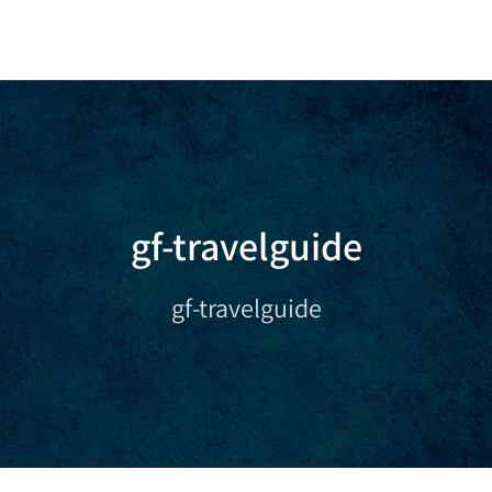
gf-travelguide
gf-travelguide