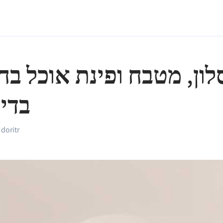
לון, מטבח ופינת אוכל ב
בדי
doritr