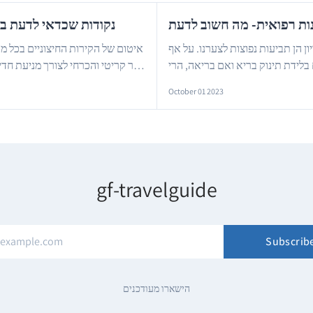
10 נקודות שכדאי לדעת ב
ן הן תביעות נפוצות לצערנו. על אף
איטום של הקירות החיצוניים בכל מבנ
בלידת תינוק בריא ואם בריאה, הרי
דבר קריטי והכרחי לצורך מניעת חדי
…
ובמקרים החמור
October 01 2023
gf-travelguide
Subscrib
הישארו מעודכנים